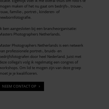
locatie. Eigenlijk voel ik me overal thuis om foto's te
mogen maken of het nu gaat om bedrijfs-, trouw-,
rouw, familie-, portret-, kinderen- of
newbornfotografie.
Ik ben aangesloten bij een brancheorganisatie:
Masters Photographers Netherlands.
Master Photographers Netherlands is een netwerk
van professionele portret-, bruids- en
bedrijfsfotografen door heel Nederland. Juist met
deze collega's volg ik regelmatig een congres of
workshops. Om lid te mogen zijn van deze groep
moet je je kwalificeren.
NEEM CONTACT OP