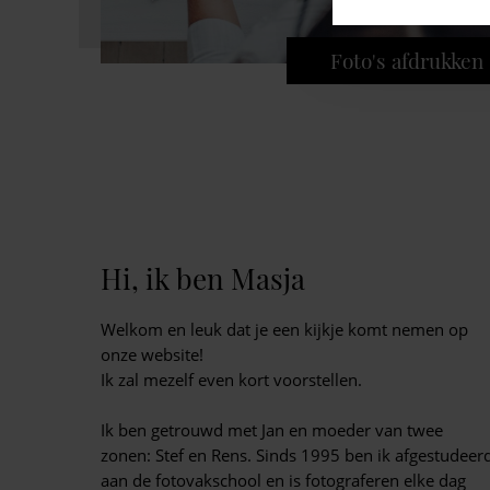
Foto's afdrukken
Hi, ik ben Masja
Welkom en leuk dat je een kijkje komt nemen op
onze website!
Ik zal mezelf even kort voorstellen.
Ik ben getrouwd met Jan en moeder van twee
zonen: Stef en Rens. Sinds 1995 ben ik afgestudeer
aan de fotovakschool en is fotograferen elke dag